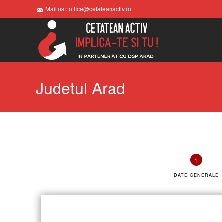
Mail us : office@cetateanactiv.ro
Judetul Arad
DATE GENERALE