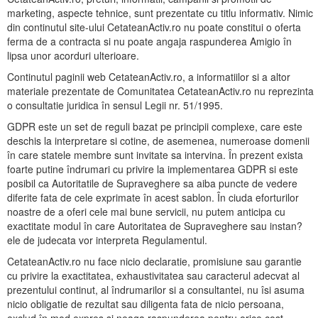
marketing, aspecte tehnice, sunt prezentate cu titlu informativ. Nimic
din continutul site-ului CetateanActiv.ro nu poate constitui o oferta
ferma de a contracta si nu poate angaja raspunderea Amigio în
lipsa unor acorduri ulterioare.
Continutul paginii web CetateanActiv.ro, a informatiilor si a altor
materiale prezentate de Comunitatea CetateanActiv.ro nu reprezinta
o consultatie juridica în sensul Legii nr. 51/1995.
GDPR este un set de reguli bazat pe principii complexe, care este
deschis la interpretare si cotine, de asemenea, numeroase domenii
în care statele membre sunt invitate sa intervina. În prezent exista
foarte putine îndrumari cu privire la implementarea GDPR si este
posibil ca Autoritatile de Supraveghere sa aiba puncte de vedere
diferite fata de cele exprimate în acest sablon. În ciuda eforturilor
noastre de a oferi cele mai bune servicii, nu putem anticipa cu
exactitate modul în care Autoritatea de Supraveghere sau instan?
ele de judecata vor interpreta Regulamentul.
CetateanActiv.ro nu face nicio declaratie, promisiune sau garantie
cu privire la exactitatea, exhaustivitatea sau caracterul adecvat al
prezentului continut, al îndrumarilor si a consultantei, nu îsi asuma
nicio obligatie de rezultat sau diligenta fata de nicio persoana,