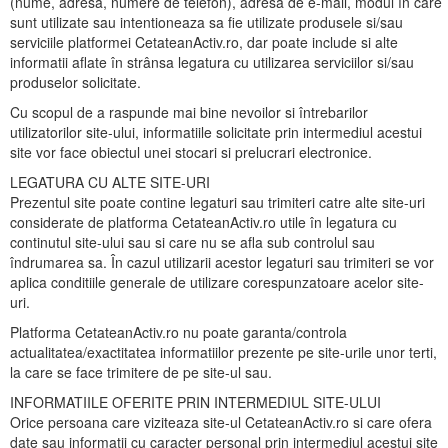
(nume, adresa, numere de telefon), adresa de e-mail, modul în care
sunt utilizate sau intentioneaza sa fie utilizate produsele si/sau
serviciile platformei CetateanActiv.ro, dar poate include si alte
informatii aflate în strânsa legatura cu utilizarea serviciilor si/sau
produselor solicitate.
Cu scopul de a raspunde mai bine nevoilor si întrebarilor
utilizatorilor site-ului, informatiile solicitate prin intermediul acestui
site vor face obiectul unei stocari si prelucrari electronice.
LEGATURA CU ALTE SITE-URI
Prezentul site poate contine legaturi sau trimiteri catre alte site-uri
considerate de platforma CetateanActiv.ro utile în legatura cu
continutul site-ului sau si care nu se afla sub controlul sau
îndrumarea sa. În cazul utilizarii acestor legaturi sau trimiteri se vor
aplica conditiile generale de utilizare corespunzatoare acelor site-
uri.
Platforma CetateanActiv.ro nu poate garanta/controla
actualitatea/exactitatea informatiilor prezente pe site-urile unor terti,
la care se face trimitere de pe site-ul sau.
INFORMATIILE OFERITE PRIN INTERMEDIUL SITE-ULUI
Orice persoana care viziteaza site-ul CetateanActiv.ro si care ofera
date sau informatii cu caracter personal prin intermediul acestui site