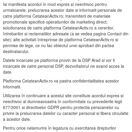
îsi manifesta acordul în mod expres si neechivoc pentru
urmatoarele: prelucrarea acestor date si informatii personale de
catre platforma CetateanActiv.ro; transmiterii de materiale
promotionale specifice operatiunilor de marketing direct;
solutionarea de catre platforma CetateanActiv.ro a cererilor,
întrebarilor si reclamatiilor adresate (a se vedea pagina Contact din
site); alte activitati întreprinse de platforma CetateanActiv.ro si
permise de lege, ce nu fac obiectul unei aprobari din partea
destinatarului.
Datele incarcate pe platforma provin de la DSP Arad si vor fi
incarcate de catre personal DSP, dezvoltatorul ne avand acces la
date.
Platforma CetateanActiv.ro va pastra confidentialitatea acestor
informatii.
Utilizarea în continuare a acestui site constituie acordul expres si
neechivoc al dumneavoastra în conformitate cu prevederile legii
677/2001 si directivelor GDPR pentru protectia persoanelor cu
privire la prelucrarea datelor cu caracter personal si libera circulatie
a acestor date.
Pentru orice nelamurire în legatura cu exercitarea drepturilor