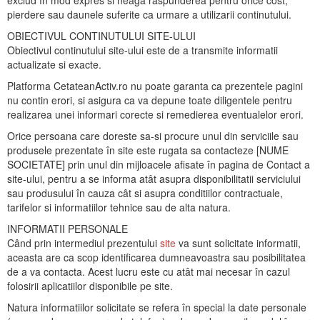
exclud în mod expres si neaga raspunderea pentru orice cost,
pierdere sau daunele suferite ca urmare a utilizarii continutului.
OBIECTIVUL CONTINUTULUI SITE-ULUI
Obiectivul continutului site-ului este de a transmite informatii
actualizate si exacte.
Platforma CetateanActiv.ro nu poate garanta ca prezentele pagini
nu contin erori, si asigura ca va depune toate diligentele pentru
realizarea unei informari corecte si remedierea eventualelor erori.
Orice persoana care doreste sa-si procure unul din serviciile sau
produsele prezentate în site este rugata sa contacteze [NUME
SOCIETATE] prin unul din mijloacele afisate în pagina de Contact a
site-ului, pentru a se informa atât asupra disponibilitatii serviciului
sau produsului în cauza cât si asupra conditiilor contractuale,
tarifelor si informatiilor tehnice sau de alta natura.
INFORMATII PERSONALE
Când prin intermediul prezentului
site
va sunt solicitate informatii,
aceasta are ca scop identificarea dumneavoastra sau posibilitatea
de a va contacta. Acest lucru este cu atât mai necesar în cazul
folosirii aplicatiilor disponibile pe site.
Natura informatiilor solicitate se refera în special la date personale