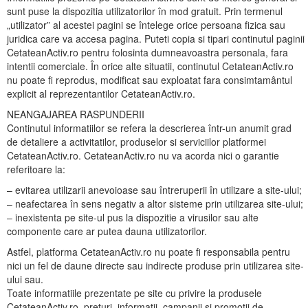
sunt puse la dispozitia utilizatorilor în mod gratuit. Prin termenul
„utilizator” al acestei pagini se întelege orice persoana fizica sau
juridica care va accesa pagina. Puteti copia si tipari continutul paginii
CetateanActiv.ro pentru folosinta dumneavoastra personala, fara
intentii comerciale. În orice alte situatii, continutul CetateanActiv.ro
nu poate fi reprodus, modificat sau exploatat fara consimtamântul
explicit al reprezentantilor CetateanActiv.ro.
NEANGAJAREA RASPUNDERII
Continutul informatiilor se refera la descrierea într-un anumit grad
de detaliere a activitatilor, produselor si serviciilor platformei
CetateanActiv.ro. CetateanActiv.ro nu va acorda nici o garantie
referitoare la:
– evitarea utilizarii anevoioase sau întreruperii în utilizare a site-ului;
– neafectarea în sens negativ a altor sisteme prin utilizarea site-ului;
– inexistenta pe site-ul pus la dispozitie a virusilor sau alte
componente care ar putea dauna utilizatorilor.
Astfel, platforma CetateanActiv.ro nu poate fi responsabila pentru
nici un fel de daune directe sau indirecte produse prin utilizarea site-
ului sau.
Toate informatiile prezentate pe site cu privire la produsele
CetateanActiv.ro, preturi, informatii, campanii si promotii de