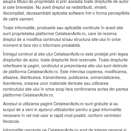
asupra titlului de proprietate si prin aceasta toate drepturile de autor
si cele brevetate. Nu aveti dreptul sa redistribuiti, vindeti,
decompilati, dezasamblati aplicatia software într-o forma perceptibila
de catre oameni.
Toate informatiile, produsele sau aplicatiile continute în acest site
sunt proprietatea platformei CetateanActiv.ro, care îsi rezerva
dreptul de a modifica continutul si/sau structura site-ului în orice
moment si fara nici o informare prealabila.
Întregul continut al site-ului CetateanActiv.ro este protejat prin legea
drepturilor de autor, toate drepturile fiind rezervate. Toate drepturile
referitoare la pagini, continutul si prezentarea site-ului sunt detinute
de platforma CetateanActiv.ro. Este interzisa copierea, modificarea,
afisarea, distribuirea, transmiterea, publicarea, comercializarea,
licentierea, crearea unor materiale derivate sau utilizarea
continutului site-ului în orice scop fara confirmarea scrisa din partea
platformei CetateanActiv.ro.
Accesul si utilizarea paginii CetateanActiv.ro sunt gratuite si au
scopul de a veni in ajutorul utilizatorilor pentru a gasi informatiile
necesare în cel mai usor si rapid mod posibil, conform cerintelor
fiecaruia.
Informatiile prezente pe CetateanActiv.ro sunt de interes general si