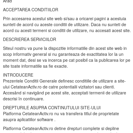
Arad
ACCEPTAREA CONDITIILOR
Prin accesarea acestui site web si/sau a oricarei pagini a acestuia
sunteti de acord cu aceste conditii de utilizare. Daca nu sunteti de
acord cu acesti termeni si conditii de utilizare, nu accesati acest site.
DESCRIEREA SERVICIILOR
Siteul nostru va pune la dispozitie informatiile din acest site web in
scop informativ general si nu garanteaza de exactitatea lor la un
moment dat, desi se va incerca pe cat posibil ca la publicarea lor pe
site toate informatiile sa fie exacte.
INTRODUCERE
Prezentele Conditii Generale definesc conditiile de utilizare a site-
ului CetateanActiv.ro de catre potentialii vizitatori sau clienti.
Accesând si navigând pe acest site, acceptati termenii de utilizare
descrisi în continuare.
DREPTURILE ASUPRA CONTINUTULUI SITE-ULUI
Platforma CetateanActiv.ro nu va transfera titlul de proprietate
asupra aplicatiilor software .
Platforma CetateanActiv.ro detine drepturi complete si depline