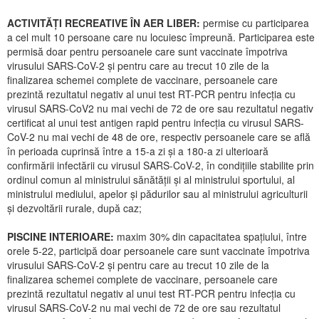
ACTIVITĂȚI RECREATIVE ÎN AER LIBER:
permise cu participarea
a cel mult 10 persoane care nu locuiesc împreună. Participarea este
permisă doar pentru persoanele care sunt vaccinate împotriva
virusului SARS-CoV-2 și pentru care au trecut 10 zile de la
finalizarea schemei complete de vaccinare, persoanele care
prezintă rezultatul negativ al unui test RT-PCR pentru infecția cu
virusul SARS-CoV2 nu mai vechi de 72 de ore sau rezultatul negativ
certificat al unui test antigen rapid pentru infecția cu virusul SARS-
CoV-2 nu mai vechi de 48 de ore, respectiv persoanele care se află
în perioada cuprinsă între a 15-a zi și a 180-a zi ulterioară
confirmării infectării cu virusul SARS-CoV-2, în condițiile stabilite prin
ordinul comun al ministrului sănătății și al ministrului sportului, al
ministrului mediului, apelor și pădurilor sau al ministrului agriculturii
și dezvoltării rurale, după caz;
PISCINE INTERIOARE:
maxim 30% din capacitatea spațiului, între
orele 5-22, participă doar persoanele care sunt vaccinate împotriva
virusului SARS-CoV-2 și pentru care au trecut 10 zile de la
finalizarea schemei complete de vaccinare, persoanele care
prezintă rezultatul negativ al unui test RT-PCR pentru infecția cu
virusul SARS-CoV-2 nu mai vechi de 72 de ore sau rezultatul