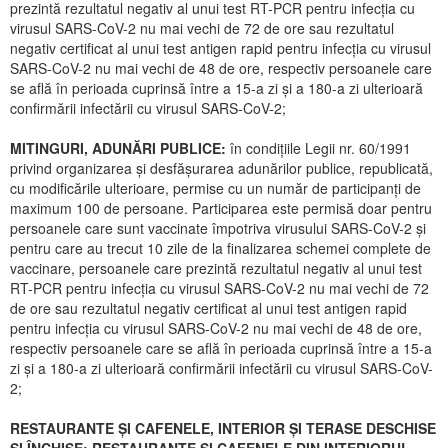
prezintă rezultatul negativ al unui test RT-PCR pentru infecția cu
virusul SARS-CoV-2 nu mai vechi de 72 de ore sau rezultatul
negativ certificat al unui test antigen rapid pentru infecția cu virusul
SARS-CoV-2 nu mai vechi de 48 de ore, respectiv persoanele care
se află în perioada cuprinsă între a 15-a zi și a 180-a zi ulterioară
confirmării infectării cu virusul SARS-CoV-2;
MITINGURI, ADUNĂRI PUBLICE:
în condițiile Legii nr. 60/1991
privind organizarea și desfășurarea adunărilor publice, republicată,
cu modificările ulterioare, permise cu un număr de participanți de
maximum 100 de persoane. Participarea este permisă doar pentru
persoanele care sunt vaccinate împotriva virusului SARS-CoV-2 și
pentru care au trecut 10 zile de la finalizarea schemei complete de
vaccinare, persoanele care prezintă rezultatul negativ al unui test
RT-PCR pentru infecția cu virusul SARS-CoV-2 nu mai vechi de 72
de ore sau rezultatul negativ certificat al unui test antigen rapid
pentru infecția cu virusul SARS-CoV-2 nu mai vechi de 48 de ore,
respectiv persoanele care se află în perioada cuprinsă între a 15-a
zi și a 180-a zi ulterioară confirmării infectării cu virusul SARS-CoV-
2;
RESTAURANTE ȘI CAFENELE, INTERIOR ȘI TERASE DESCHISE