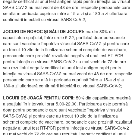
negativ certificat al unui test antigen rapid pentru infecția cu virusul
SARS-CoV-2 nu mai vechi de 48 de ore, respectiv persoanele care
se află în perioada cuprinsă între a 15-a zi și a 180-a zi ulterioară
confirmării infectării cu virusul SARS-CoV-2;
JOCURI DE NOROC ȘI SĂLI DE JOCURI:
maxim 30% din
capacitatea spațiului, între orele 5-22, participă doar persoanele
care sunt vaccinate împotriva virusului SARS-CoV-2 și pentru care
au trecut 10 zile de la finalizarea schemei complete de vaccinare,
persoanele care prezintă rezultatul negativ al unui test RT-PCR
pentru infecția cu virusul SARS-CoV-2 nu mai vechi de 72 de ore
sau rezultatul negativ certificat al unui test antigen rapid pentru
infecția cu virusul SARS-CoV-2 nu mai vechi de 48 de ore, respectiv
persoanele care se află în perioada cuprinsă între a 15-a zi și a
180-a zi ulterioară confirmării infectării cu virusul SARS-CoV-2;
LOCURI DE JOACĂ PENTRU COPII:
50% din capacitatea maximă
a spațiului în intervalul orar 5,00-22,00. Participarea este permisă
doar pentru persoanele care sunt vaccinate împotriva virusului
SARS-CoV-2 și pentru care au trecut 10 zile de la finalizarea
schemei complete de vaccinare, persoanele care prezintă rezultatul
negativ al unui test RT-PCR pentru infecția cu virusul SARS-CoV-2
nu mai vechi de 72 de ore sau rezultatul negativ certificat al unui