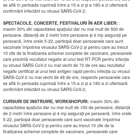
se află în perioada cuprinsă între a 15-a zi și a 180-a zi ulterioară
confirmării infectării cu virusul SARS-CoV-2;
SPECTACOLE, CONCERTE, FESTIVALURI ÎN AER LIBER:
:
maxim 30% din capacitatea spațiului dar nu mai mult de 500 de
persoane, distanță de 2 metri între persoane și 4 mp asigurați pe
persoană, între orele 5-22, participă doar persoanele care sunt
vaccinate împotriva virusului SARS-CoV-2 și pentru care au trecut
10 zile de la finalizarea schemei complete de vaccinare, persoanele
care prezintă rezultatul negativ al unui test RT-PCR pentru infecția
cu virusul SARS-CoV-2 nu mai vechi de 72 de ore sau rezultatul
negativ certificat al unui test antigen rapid pentru infecția cu virusul
SARS-CoV-2 nu mai vechi de 48 de ore, respectiv persoanele care
se află în perioada cuprinsă între a 15-a zi și a 180-a zi ulterioară
confirmării infectării cu virusul SARS-CoV-2;
CURSURI DE INSTRUIRE, WORKSHOPURI:
maxim 30% din
capacitatea spațiului dar nu mai mult de 100 de persoane, distanță
de 2 metri între persoane și 4 mp asigurați pe persoană, între orele
5-22, participă doar persoanele care sunt vaccinate împotriva
virusului SARS-CoV-2 și pentru care au trecut 10 zile de la
finalizarea schemei complete de vaccinare, persoanele care