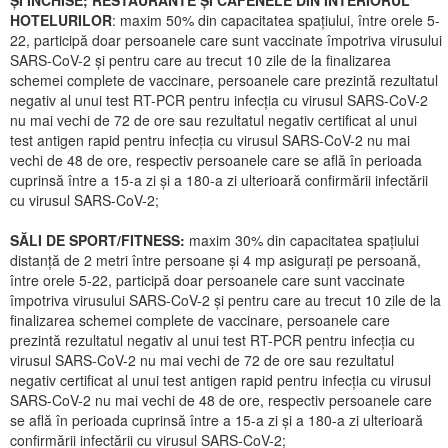
ȘI ÎNCHISE; RESTAURANTE ȘI CAFENELE DIN INTERIORUL
HOTELURILOR
: maxim 50% din capacitatea spațiului, între orele 5-
22, participă doar persoanele care sunt vaccinate împotriva virusului
SARS-CoV-2 și pentru care au trecut 10 zile de la finalizarea
schemei complete de vaccinare, persoanele care prezintă rezultatul
negativ al unui test RT-PCR pentru infecția cu virusul SARS-CoV-2
nu mai vechi de 72 de ore sau rezultatul negativ certificat al unui
test antigen rapid pentru infecția cu virusul SARS-CoV-2 nu mai
vechi de 48 de ore, respectiv persoanele care se află în perioada
cuprinsă între a 15-a zi și a 180-a zi ulterioară confirmării infectării
cu virusul SARS-CoV-2;
SĂLI DE SPORT/FITNESS:
maxim 30% din capacitatea spațiului
distanță de 2 metri între persoane și 4 mp asigurați pe persoană,
între orele 5-22, participă doar persoanele care sunt vaccinate
împotriva virusului SARS-CoV-2 și pentru care au trecut 10 zile de la
finalizarea schemei complete de vaccinare, persoanele care
prezintă rezultatul negativ al unui test RT-PCR pentru infecția cu
virusul SARS-CoV-2 nu mai vechi de 72 de ore sau rezultatul
negativ certificat al unui test antigen rapid pentru infecția cu virusul
SARS-CoV-2 nu mai vechi de 48 de ore, respectiv persoanele care
se află în perioada cuprinsă între a 15-a zi și a 180-a zi ulterioară
confirmării infectării cu virusul SARS-CoV-2;