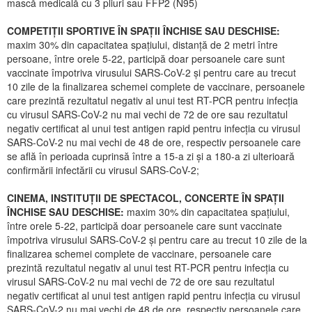
mască medicală cu 3 pliuri sau FFP2 (N95)
COMPETIȚII SPORTIVE ÎN SPAȚII ÎNCHISE SAU DESCHISE:
maxim 30% din capacitatea spațiului, distanță de 2 metri între
persoane, între orele 5-22, participă doar persoanele care sunt
vaccinate împotriva virusului SARS-CoV-2 și pentru care au trecut
10 zile de la finalizarea schemei complete de vaccinare, persoanele
care prezintă rezultatul negativ al unui test RT-PCR pentru infecția
cu virusul SARS-CoV-2 nu mai vechi de 72 de ore sau rezultatul
negativ certificat al unui test antigen rapid pentru infecția cu virusul
SARS-CoV-2 nu mai vechi de 48 de ore, respectiv persoanele care
se află în perioada cuprinsă între a 15-a zi și a 180-a zi ulterioară
confirmării infectării cu virusul SARS-CoV-2;
CINEMA, INSTITUȚII DE SPECTACOL, CONCERTE ÎN SPAȚII
ÎNCHISE SAU DESCHISE:
maxim 30% din capacitatea spațiului,
între orele 5-22, participă doar persoanele care sunt vaccinate
împotriva virusului SARS-CoV-2 și pentru care au trecut 10 zile de la
finalizarea schemei complete de vaccinare, persoanele care
prezintă rezultatul negativ al unui test RT-PCR pentru infecția cu
virusul SARS-CoV-2 nu mai vechi de 72 de ore sau rezultatul
negativ certificat al unui test antigen rapid pentru infecția cu virusul
SARS-CoV-2 nu mai vechi de 48 de ore, respectiv persoanele care