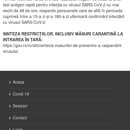
test antigen rapid pentru infecția cu virusul SARS-CoV-2 nu mai
vechi de 48 de ore, respectiv persoanele care se află în perioada
cuprinsă între a 15-a zi și a 180-a zi ulterioară confirmării infectării
cu virusul SARS-CoV-2;
SINTEZA RESTRICȚIILOR, INCLUSIV MĂSURI CARANTINĂ LA
INTRAREA ÎN ȚARĂ:
https://gov.ro/ro/stiri/sinteza-masurilor-de-prevenire-a-raspandirii-
virusului
Acasa
Covid 19
Sesizari
Contact
Login