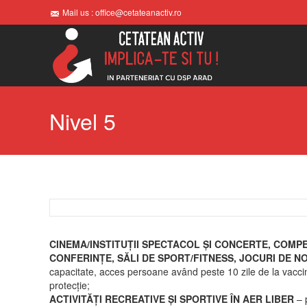
Mail us : office@cetateanactiv.ro
Nivel 5
CINEMA/INSTITUȚII SPECTACOL ȘI CONCERTE, COMPE
CONFERINȚE, SĂLI DE SPORT/FITNESS, JOCURI DE NOR
capacitate, acces persoane având peste 10 zile de la vaccin
protecție;
ACTIVITĂȚI RECREATIVE ȘI SPORTIVE ÎN AER LIBER
– 