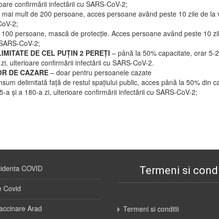
ioare confirmării infectării cu SARS-CoV-2;
u mai mult de 200 persoane, acces persoane având peste 10 zile de la 
-CoV-2;
100 persoane, mască de protecție. Acces persoane având peste 10 zile
cu SARS-CoV-2;
MITATE DE CEL PUȚIN 2 PEREȚI
– până la 50% capacitate, orar 5-2
i, ulterioare confirmării infectării cu SARS-CoV-2.
OR DE CAZARE
– doar pentru persoanele cazate
sum delimitată față de restul spațiului public, acces până la 50% din 
a și a 180-a zi, ulterioare confirmării infectării cu SARS-CoV-2;
cidenta COVID
Termeni si condi
e Covid
accinare Arad
Termeni si conditii