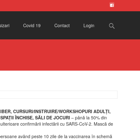
Search
izari
Covid 19
Contact
Login
for:
LIBER, CURSURI/INSTRUIRE/WORKSHOPURI ADULȚI,
PAȚII ÎNCHISE, SĂLI DE JOCURI
– până la 50% din
 ulterioare confirmării infectării cu SARS-CoV-2. Mască de
persoane având peste 10 zile de la vaccinarea în schemă