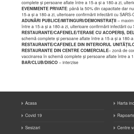
complete și persoane aflate între a 15-a și a 180-a zi, ulter
EVENIMENTE PRIVATE
: până la 50% din capacitate dar n
15-a și a 180-a zi, ulterioare confirmării infectării cu SARS
ADUNĂRI PUBLICE/MITINGURI/DEMONSTRAȚII
– maxim 
între a 15-a și a 180-a zi, ulterioare confirmării infectării 
RESTAURANTE/CAFENELE/TERASE CU ACOPERIȘ, DELI
schemă complete și persoane aflate între a 15-a și a 180-a z
RESTAURANTE/CAFENELE DIN INTERIORUL UNITĂȚIL
RESTAURANTE DIN CENTRE COMERCIALE
– zonă de con
vaccinarea în schemă complete și persoane aflate între a 15-
BAR/CLUB/DISCO
– interzise
Acasa
Harta in
Covid 19
Rapoart
Sesizari
Centre v