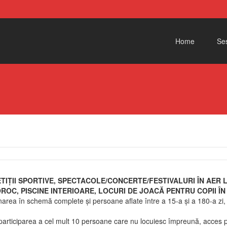
Skip to content
Home
Ses
TIȚII SPORTIVE, SPECTACOLE/CONCERTE/FESTIVALURI ÎN AER 
OC, PISCINE INTERIOARE, LOCURI DE JOACĂ PENTRU COPII ÎN S
area în schemă complete și persoane aflate între a 15-a și a 180-a zi,
participarea a cel mult 10 persoane care nu locuiesc împreună, acces 